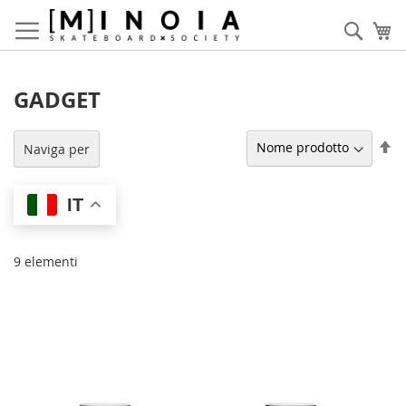
Salta
al
Cerca
Ca
contenuto
GADGET
Im
Naviga per
la
di
de
IT
9
elementi