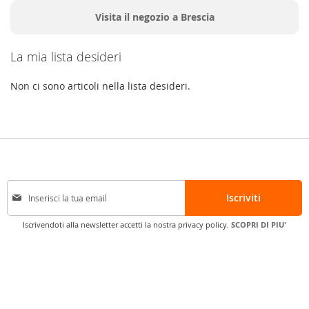
Visita il negozio a Brescia
La mia lista desideri
Non ci sono articoli nella lista desideri.
I
Iscriviti
s
c
Iscrivendoti alla newsletter accetti la nostra privacy policy.
SCOPRI DI PIU'
r
i
v
i
t
i