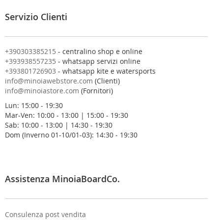
a
l
Servizio Clienti
l
a
n
o
+390303385215
- centralino shop e online
s
+393938557235
- whatsapp servizi online
t
+393801726903
- whatsapp kite e watersports
r
info@minoiawebstore.com
(Clienti)
a
info@minoiastore.com
(Fornitori)
N
Lun: 15:00 - 19:30
e
Mar-Ven: 10:00 - 13:00 | 15:00 - 19:30
w
Sab: 10:00 - 13:00 | 14:30 - 19:30
s
Dom (Inverno 01-10/01-03): 14:30 - 19:30
l
e
t
t
e
Assistenza MinoiaBoardCo.
r
:
Consulenza post vendita