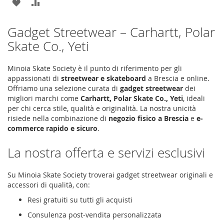
AGGIUNGI
AGGIUNGI
ALLA
AL
Gadget Streetwear – Carhartt, Polar
LISTA
CONFRONTO
Skate Co., Yeti
DESIDERI
Minoia Skate Society è il punto di riferimento per gli
appassionati di
streetwear e skateboard
a Brescia e online.
Offriamo una selezione curata di
gadget streetwear
dei
migliori marchi come
Carhartt, Polar Skate Co., Yeti
, ideali
per chi cerca stile, qualità e originalità. La nostra unicità
risiede nella combinazione di
negozio fisico a Brescia
e
e-
commerce rapido e sicuro
.
La nostra offerta e servizi esclusivi
Su Minoia Skate Society troverai gadget streetwear originali e
accessori di qualità, con:
Resi gratuiti su tutti gli acquisti
Consulenza post-vendita personalizzata