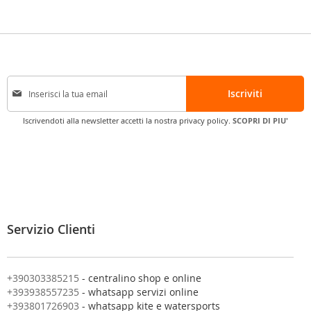
I
Iscriviti
s
c
Iscrivendoti alla newsletter accetti la nostra privacy policy.
SCOPRI DI PIU'
r
i
v
i
t
i
a
l
Servizio Clienti
l
a
n
o
+390303385215
- centralino shop e online
s
+393938557235
- whatsapp servizi online
t
+393801726903
- whatsapp kite e watersports