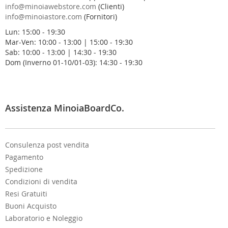
r
info@minoiawebstore.com
(Clienti)
a
info@minoiastore.com
(Fornitori)
N
Lun: 15:00 - 19:30
e
Mar-Ven: 10:00 - 13:00 | 15:00 - 19:30
w
Sab: 10:00 - 13:00 | 14:30 - 19:30
s
Dom (Inverno 01-10/01-03): 14:30 - 19:30
l
e
t
t
e
Assistenza MinoiaBoardCo.
r
:
Consulenza post vendita
Pagamento
Spedizione
Condizioni di vendita
Resi Gratuiti
Buoni Acquisto
Laboratorio e Noleggio