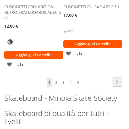
CUSCINETTI PROHIBITION
CUSCINETTI PULSAR ABEC 5 U
RETRO SKATEBOARDS ABEC 5
17,00 €
U
12,00 €
Aggiungi al Carrello
AGGIUNGI
AGGIUNGI
Aggiungi al Carrello
ALLA
AL
AGGIUNGI
AGGIUNGI
LISTA
CONFRONTO
ALLA
AL
Pagina
Pagin
Succe
Attualmente
Pagina
Pagina
Pagina
Pagina
1
2
3
4
DESIDERI
5
LISTA
CONFRONTO
stai
DESIDERI
Skateboard - Minoia Skate Society
leggendo
la
Skateboard di qualità per tutti i
pagina
livelli