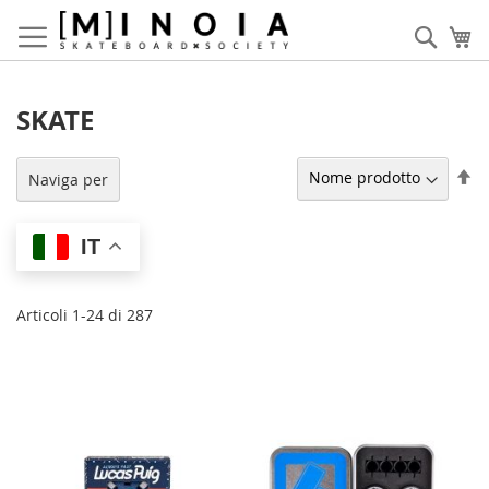
Salta
al
Cerca
Ca
contenuto
SKATE
Im
Naviga per
la
di
de
IT
Articoli
1
-
24
di
287