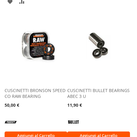
AGGIUNGI
AGGIUNGI
ALLA
AL
ALLA
AL
LISTA
CONFRONTO
LISTA
CONFRONTO
DESIDERI
DESIDERI
CUSCINETTI BRONSON SPEED
CUSCINETTI BULLET BEARINGS
CO RAW BEARING
ABEC 3 U
50,00 €
11,90 €
Aggiungi al Carrello
Aggiungi al Carrello