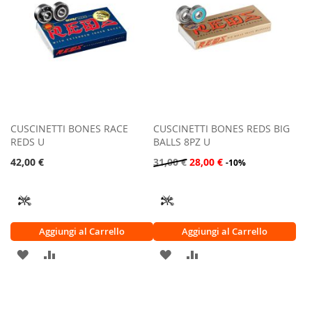
CUSCINETTI BONES RACE
CUSCINETTI BONES REDS BIG
REDS U
BALLS 8PZ U
42,00 €
31,00 €
28,00 €
-10%
Aggiungi al Carrello
Aggiungi al Carrello
AGGIUNGI
AGGIUNGI
AGGIUNGI
AGGIUNGI
ALLA
AL
ALLA
AL
LISTA
CONFRONTO
LISTA
CONFRONTO