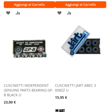
Aggiungi al Carrello
Aggiungi al Carrello
AGGIUNGI
AGGIUNGI
AGGIUNGI
AGGIUNGI
ALLA
AL
ALLA
AL
LISTA
CONFRONTO
LISTA
CONFRONTO
DESIDERI
DESIDERI
CUSCINETTI INDEPENDENT
CUSCINETTI JART ABEC 3
GENUINE PARTS BEARING GP-
608ZZ U
B BLACK U
15,95 €
23,00 €