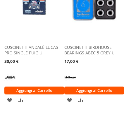
CUSCINETTI ANDALÉ LUCAS
CUSCINETTI BIRDHOUSE
PRO SINGLE PUIG U
BEARINGS ABEC 5 GREY U
30,00 €
17,00 €
Aggiungi al Carrello
Aggiungi al Carrello
AGGIUNGI
AGGIUNGI
AGGIUNGI
AGGIUNGI
ALLA
AL
ALLA
AL
LISTA
CONFRONTO
LISTA
CONFRONTO
DESIDERI
DESIDERI