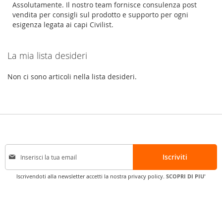
Assolutamente. Il nostro team fornisce consulenza post
vendita per consigli sul prodotto e supporto per ogni
esigenza legata ai capi Civilist.
La mia lista desideri
Non ci sono articoli nella lista desideri.
I
Iscriviti
s
c
Iscrivendoti alla newsletter accetti la nostra privacy policy.
SCOPRI DI PIU'
r
i
v
i
t