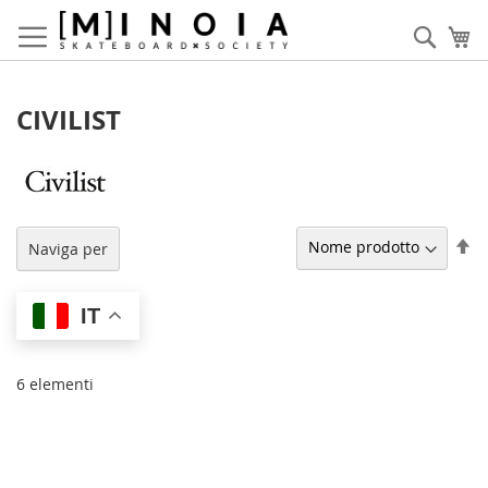
Salta
al
Cerca
Ca
contenuto
CIVILIST
Im
Naviga per
la
di
de
IT
6
elementi