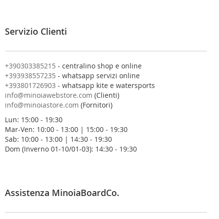
i
a
l
Servizio Clienti
l
a
n
o
+390303385215
- centralino shop e online
s
+393938557235
- whatsapp servizi online
t
+393801726903
- whatsapp kite e watersports
r
info@minoiawebstore.com
(Clienti)
a
info@minoiastore.com
(Fornitori)
N
Lun: 15:00 - 19:30
e
Mar-Ven: 10:00 - 13:00 | 15:00 - 19:30
w
Sab: 10:00 - 13:00 | 14:30 - 19:30
s
Dom (Inverno 01-10/01-03): 14:30 - 19:30
l
e
t
t
e
Assistenza MinoiaBoardCo.
r
: