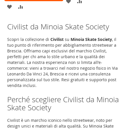
AGGIUNGI
AGGIUNGI
AGGIUNGI
AGGIUNGI
ALLA
AL
ALLA
AL
LISTA
CONFRONTO
Civilist da Minoia Skate Society
LISTA
CONFRONTO
DESIDERI
DESIDERI
Scopri la collezione di
Civilist
su
Minoia Skate Society
, il
tuo punto di riferimento per abbigliamento streetwear a
Brescia. Offriamo capi esclusivi del marchio Civilist,
perfetti per chi ama lo stile urbano e la qualità dei
materiali. La nostra esperienza non si limita all'e-
commerce: vieni a trovarci nel nostro negozio fisico in
Via
Leonardo Da Vinci 24
,
Brescia
e ricevi una consulenza
personalizzata sul tuo stile. Resi gratuiti e supporto post
vendita inclusi.
Perché scegliere Civilist da Minoia
Skate Society
Civilist è un marchio iconico nello streetwear, noto per
design unici e materiali di alta qualità. Su Minoia Skate